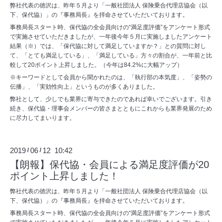
弊社代表の徳沢は、昨年５月より「一般社団法人 保険乗合代理店協会（以
下、保代協）」の『事務局長』を拝命させていただいております。
事務局長スタート時、保代協の全会員向けの“満足度評価”をアンケート形式
で実施させていただきましたが、一年後今年５月に実施しましたアンケート
結果（※）では、「保代協に対して満足していますか？」との質問に対し
て、「とても満足している」、「満足している」方々の割合が、一年前と比
較して20ポイント上昇しました。（今年は84.2%に大幅アップ）
※キーワードとして会員から聞かれたのは、「執行部の本気度」、「姿勢の
伝播」、「実効性向上」というものが多くありました。
弊社として、少しでも業界に寄与できたのであれば幸いでございます。引き
続き、保代協・理事会メンバーの皆さまとともにこれからも業界発展のため
に尽力してまいります。
2019
06
12 10:42
/
/
【朗報】保代協・会員による満足度評価が20
ポイント上昇しました！
弊社代表の徳沢は、昨年５月より「一般社団法人 保険乗合代理店協会（以
下、保代協）」の『事務局長』を拝命させていただいております。
事務局長スタート時、保代協の全会員向けの“満足度評価”をアンケート形式