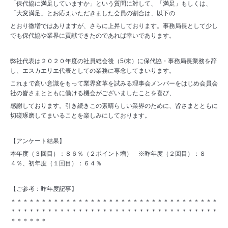
「保代協に満足していますか」という質問に対して、「満足」もしくは、
「大変満足」とお応えいただきました会員の割合は、以下の
とおり微増ではありますが、さらに上昇しております。事務局長として少し
でも保代協や業界に貢献できたのであれば幸いであります。
弊社代表は２０２０年度の社員総会後（5/末）に保代協・事務局長業務を辞
し、エスカエリエ代表としての業務に専念してまいります。
これまで高い意識をもって業界変革を試みる理事会メンバーをはじめ会員会
社の皆さまとともに働ける機会がございましたことを喜び、
感謝しております。引き続きこの素晴らしい業界のために、皆さまとともに
切磋琢磨してまいることを楽しみにしております。
【アンケート結果】
本年度（３回目）：８６％（２ポイント増） ※昨年度（２回目）：８
４％、初年度（１回目）：６４％
【ご参考：昨年度記事】
＊＊＊＊＊＊＊＊＊＊＊＊＊＊＊＊＊＊＊＊＊＊＊＊＊＊＊＊＊＊＊＊＊＊
＊＊＊＊＊＊＊＊＊＊＊＊＊＊＊＊＊＊＊＊＊＊＊＊＊＊＊＊＊＊＊＊＊＊
＊＊＊＊＊＊