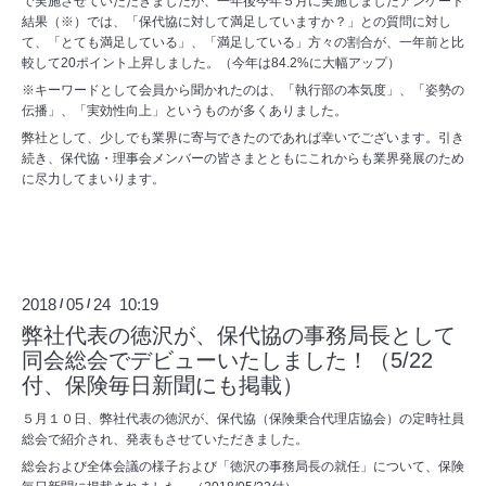
で実施させていただきましたが、一年後今年５月に実施しましたアンケート
結果（※）では、「保代協に対して満足していますか？」との質問に対し
て、「とても満足している」、「満足している」方々の割合が、一年前と比
較して20ポイント上昇しました。（今年は84.2%に大幅アップ）
※キーワードとして会員から聞かれたのは、「執行部の本気度」、「姿勢の
伝播」、「実効性向上」というものが多くありました。
弊社として、少しでも業界に寄与できたのであれば幸いでございます。引き
続き、保代協・理事会メンバーの皆さまとともにこれからも業界発展のため
に尽力してまいります。
2018
05
24 10:19
/
/
弊社代表の徳沢が、保代協の事務局長として
同会総会でデビューいたしました！（5/22
付、保険毎日新聞にも掲載）
５月１０日、弊社代表の徳沢が、保代協（保険乗合代理店協会）の定時社員
総会で紹介され、発表もさせていただきました。
総会および全体会議の様子および「徳沢の事務局長の就任」について、保険