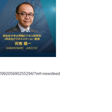
/2299205690255294/?ref=newsfeed